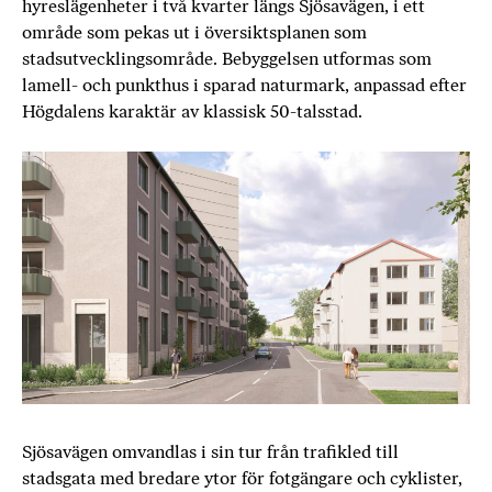
hyreslägenheter i två kvarter längs Sjösavägen, i ett
område som pekas ut i översiktsplanen som
stadsutvecklingsområde. Bebyggelsen utformas som
lamell- och punkthus i sparad naturmark, anpassad efter
Högdalens karaktär av klassisk 50-talsstad.
Om oss
Hållbarhet
Projekt
Bostäder
Lokaler
Sjösavägen omvandlas i sin tur från trafikled till
stadsgata med bredare ytor för fotgängare och cyklister,